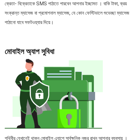
ক্রেতা- বিক্রেতাকে SMS পাঠাতে পারবেন আপনার ইচ্ছামত । বাকি টাকা, ক্রয়
সংক্রান্ত ম্যাসেজ বা প্রমোশনাল ম্যাসেজ, যে কোন ফেস্টিভালে শুভেচ্ছা ম্যাসেজ
পাঠানো যাবে সফটওয়্যার দিয়ে।
মোবাইল অ্যাপ সুবিধা
পৃথিবীর যেখানেই থাকুন মোবাইল এ্যাপে সার্বক্ষনিক নজর রাখুন আপনার ব্যবসায় ।