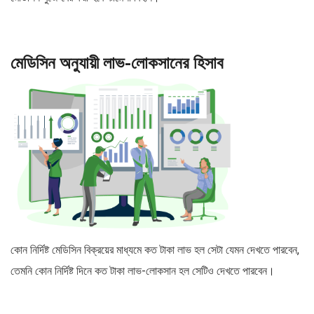
মেডিসিন অনুযায়ী লাভ-লোকসানের হিসাব
কোন নির্দিষ্ট মেডিসিন বিক্রয়ের মাধ্যমে কত টাকা লাভ হল সেটা যেমন দেখতে পারবেন,
তেমনি কোন নির্দিষ্ট দিনে কত টাকা লাভ-লোকসান হল সেটিও দেখতে পারবেন।